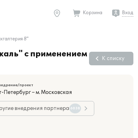
Корзина
Вход
хгалтерия 8"
икаль" с применением
К списку
недрение/проект
т-Петербург – м. Московская
ругие внедрения партнера
6038