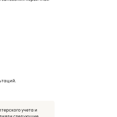
ьтаций.
лтерского учета и
овлияли следующие