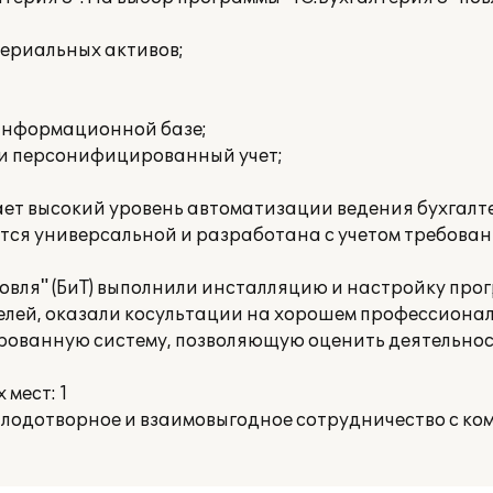
териальных активов;
 информационной базе;
 и персонифицированный учет;
ает высокий уровень автоматизации ведения бухгалте
яется универсальной и разработана с учетом требова
говля" (БиТ) выполнили инсталляцию и настройку про
лей, оказали косультации на хорошем профессиональ
рованную систему, позволяющую оценить деятельнос
мест: 1
одотворное и взаимовыгодное сотрудничество с ком