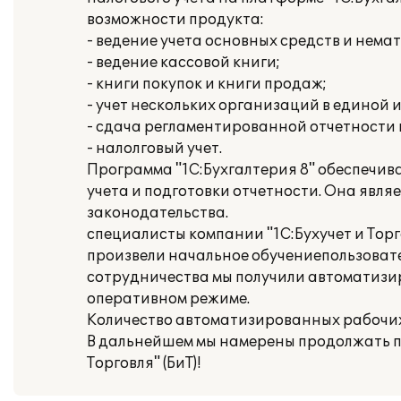
возможности продукта:
- ведение учета основных средств и нема
- ведение кассовой книги;
- книги покупок и книги продаж;
- учет нескольких организаций в единой
- сдача регламентированной отчетности
- налолговый учет.
Программа "1С:Бухгалтерия 8" обеспечив
учета и подготовки отчетности. Она явл
законодательства.
специалисты компании "1С:Бухучет и Тор
произвели начальное обучениепользовате
сотрудничества мы получили автоматизи
оперативном режиме.
Количество автоматизированных рабочих 
В дальнейшем мы намерены продолжать пл
Торговля" (БиТ)!