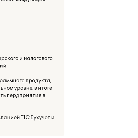
рского и налогового
ний
граммного продукта,
ном уровне. в итоге
ть пердприятия в
панией "1С:Бухучет и