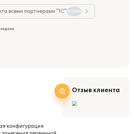
та всеми партнерами "1С"
575930
 задача
Отзыв клиента
вая конфигурация
с занесения первичной