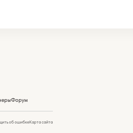
неры
Форум
ить об ошибке
Карта сайта