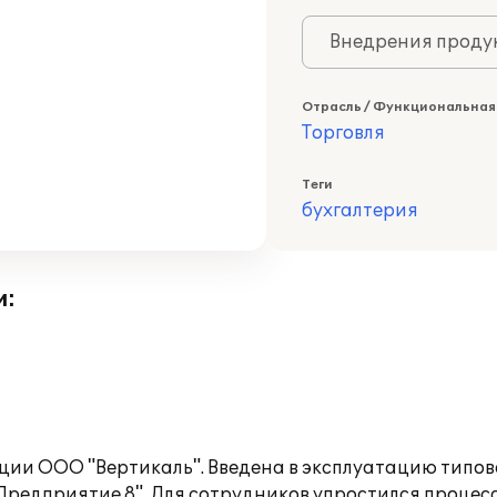
Внедрения продук
Отрасль / Функциональная
Торговля
Теги
бухгалтерия
и:
ции ООО "Вертикаль". Введена в эксплуатацию типо
Предприятие 8". Для сотрудников упростился процес