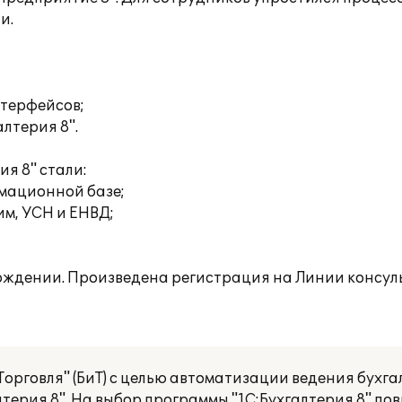
и.
нтерфейсов;
лтерия 8".
я 8" стали:
рмационной базе;
м, УСН и ЕНВД;
ождении. Произведена регистрация на Линии консул
Торговля" (БиТ) с целью автоматизации ведения бухга
лтерия 8". На выбор программы "1С:Бухгалтерия 8" п