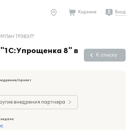
Корзина
Вход
ЕМИРЛАН ТРЭВЭЛ"
 "1С:Упрощенка 8" в
К списку
недрение/проект
ругие внедрения партнера
 задача
ес