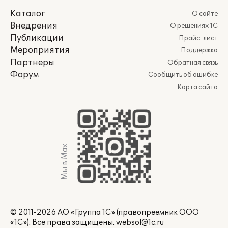
Каталог
О сайте
Внедрения
О решениях 1С
Публикации
Прайс-лист
Мероприятия
Поддержка
Партнеры
Обратная связь
Форум
Сообщить об ошибке
Карта сайта
Мы в Max
© 2011-2026 АО «Группа 1С» (правопреемник ООО
«1С»). Все права защищены.
websol@1c.ru