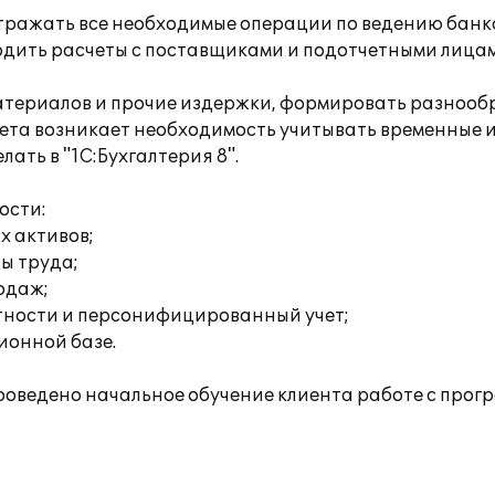
тражать все необходимые операции по ведению банко
одить расчеты с поставщиками и подотчетными лицам
 материалов и прочие издержки, формировать разнооб
учета возникает необходимость учитывать временные 
ать в "1С:Бухгалтерия 8".
ости:
х активов;
ты труда;
родаж;
тности и персонифицированный учет;
ионной базе.
оведено начальное обучение клиента работе с прог