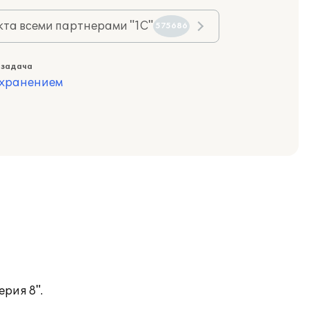
та всеми партнерами "1С"
575686
 задача
охранением
рия 8".