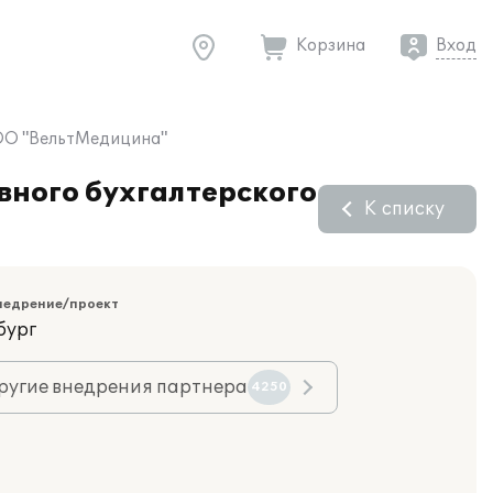
Корзина
Вход
ООО "ВельтМедицина"
вного бухгалтерского
К списку
недрение/проект
бург
ругие внедрения партнера
4250