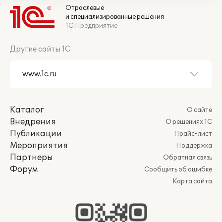
Отраслевые
и специализированные решения
1С:Предприятие
Другие сайты 1С
Каталог
О сайте
Внедрения
О решениях 1С
Публикации
Прайс-лист
Мероприятия
Поддержка
Партнеры
Обратная связь
Форум
Сообщить об ошибке
Карта сайта