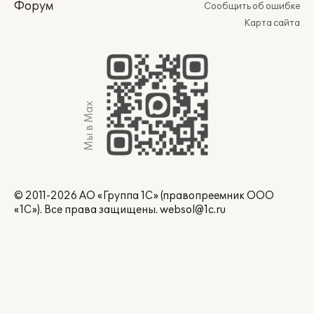
Форум
Сообщить об ошибке
Карта сайта
Мы в Max
© 2011-2026 АО «Группа 1С» (правопреемник ООО
«1С»). Все права защищены.
websol@1c.ru