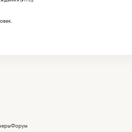
ждения (ИТС).
овек.
неры
Форум