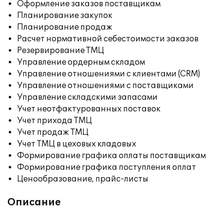
Оформление заказов поставщикам
Планирование закупок
Планирование продаж
Расчет нормативной себестоимости заказов
Резервирование ТМЦ
Управление ордерным складом
Управление отношениями с клиентами (CRM)
Управление отношениями с поставщиками
Управление складскими запасами
Учет неотфактурованных поставок
Учет прихода ТМЦ
Учет продаж ТМЦ
Учет ТМЦ в цеховых кладовых
Формирование графика оплаты поставщикам
Формирование графика поступления оплат
Ценообразование, прайс-листы
Описание