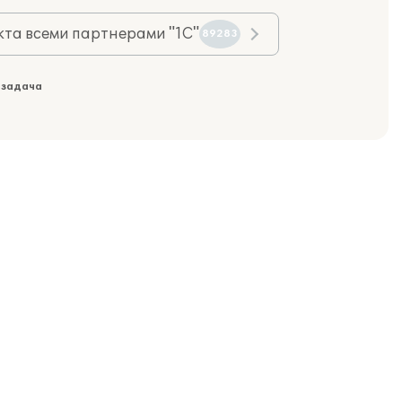
та всеми партнерами "1С"
89283
 задача