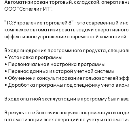
Автоматизирован торговый, складской, оперативны
ООО "Сателлит ИТ".
"1С:Управление торговлей 8" - это современный и
комплексе автоматизировать задачи оперативного 
эффективное управление современной компанией.
В ходе внедрения программного продукта, специа
• Установка программы
• Первоначальная настройка программы
• Перенос данных из старой учетной системы
• Обучение и консультирование пользователей эфф
• Доработка программы под специфику учета в ко
В ходе опытной эксплуатации в программу были вв
В результате Заказчик получил современную и над
автоматизации всех операций по учету и автомат