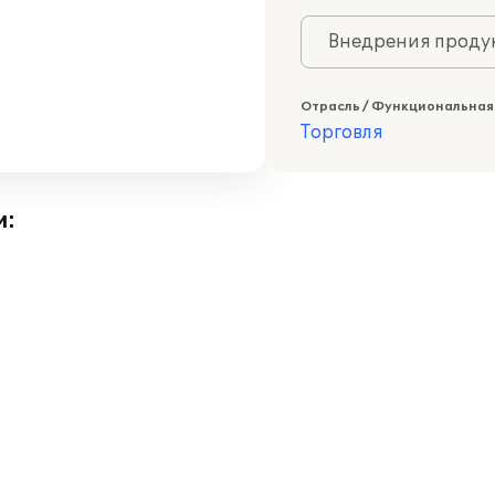
Внедрения продук
Отрасль / Функциональная
Торговля
и: