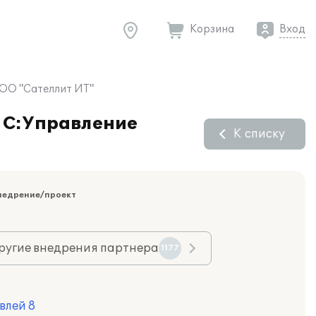
Корзина
Вход
ООО "Сателлит ИТ"
"1С:Управление
К списку
недрение/проект
ругие внедрения партнера
1177
влей 8