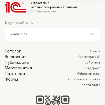
Отраслевые
и специализированные решения
1С:Предприятие
Другие сайты 1С
Каталог
О сайте
Внедрения
О решениях 1С
Публикации
Прайс-лист
Мероприятия
Поддержка
Партнеры
Обратная связь
Форум
Сообщить об ошибке
Карта сайта