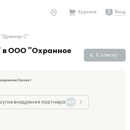
Корзина
Вход
е "Драккар-С"
" в ООО "Охранное
К списку
недрение/проект
ругие внедрения партнера
6285