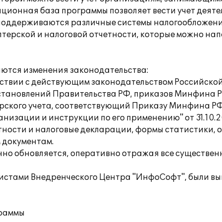
ационная база программы позволяет вести учет деят
оддерживаются различные системы налогообложения:
ерской и налоговой отчетности, которые можно напе
аются изменения законодательства:
ветствии с действующим законодательством Российск
становлений Правительства РФ, приказов Минфина Р
терского учета, соответствующий Приказу Минфина РФ
низации и инструкции по его применению" от 31.10.
тности и налоговые декларации, формы статистики, 
 документам.
енно обновляется, оперативно отражая все существе
листами Внедренческого Центра "ИнфоСофт", были в
граммы