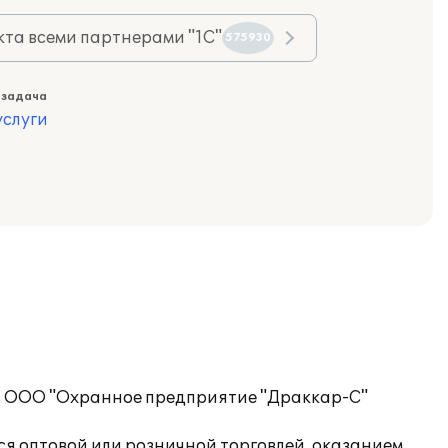
та всеми партнерами "1С"
575930
 задача
слуги
" в ООО "Охранное предприятие "Драккар-С"
ся оптовой или розничной торговлей, оказанием