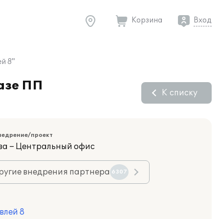
Корзина
Вход
й 8"
азе ПП
К списку
недрение/проект
ва – Центральный офис
ругие внедрения партнера
6307
влей 8