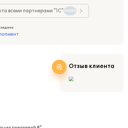
та всеми партнерами "1С"
89283
 задача
лопмент
Отзыв клиента