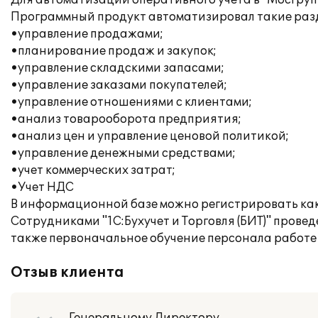
Для автоматизации оперативного учета в "МосГруп
Программный продукт автоматизировал такие разде
•управление продажами;
•планирование продаж и закупок;
•управление складскими запасами;
•управление заказами покупателей;
•управление отношениями с клиентами;
•анализ товарооборота предприятия;
•анализ цен и управление ценовой политикой;
•управление денежными средствами;
•учет коммерческих затрат;
•Учет НДС
В информационной базе можно регистрировать как
Сотрудниками "1С:Бухучет и Торговля (БИТ)" прове
также первоначальное обучение персонала работе
Отзыв клиента