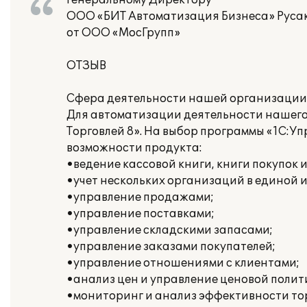
Генеральному Директору
ООО «БИТ Автоматизация Бизнеса» Русак
от ООО «МосГрупп»
ОТЗЫВ
Сфера деятельности нашей организации 
Для автоматизации деятельности нашего
Торговлей 8». На выбор программы «1С:У
возможности продукта:
•ведение кассовой книги, книги покупок 
•учет нескольких организаций в единой
•управление продажами;
•управление поставками;
•управление складскими запасами;
•управление заказами покупателей;
•управление отношениями с клиентами;
•анализ цен и управление ценовой полит
•мониторинг и анализ эффективности то