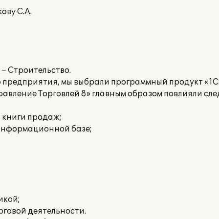
ову С.А.
– Строительство.
 предприятия, мы выбрали программный продукт «1
правление Торговлей 8» главным образом повлияли с
и книги продаж;
 информационной базе;
икой;
рговой деятельности.