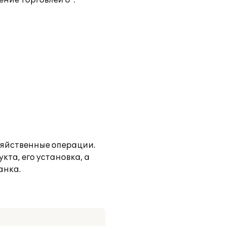
ние торговлей 8".
зяйственные операции.
та, его установка, а
анка.