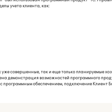
п" был использован программный продукт "1С:Управле
лы учета клиента, как:
 уже совершенные, так и еще только планируемые хо
дена демонстрация возможностей программного продук
 с программным обеспечением, подключение Клиент Б