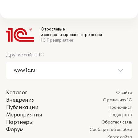
Отраслевые
и специализированные решения
1С:Предприятие
Другие сайты 1С
Каталог
О сайте
Внедрения
О решениях 1С
Публикации
Прайс-лист
Мероприятия
Поддержка
Партнеры
Обратная связь
Форум
Сообщить об ошибке
Карта сайта