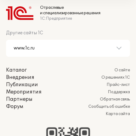
Отраслевые
и специализированные решения
1С:Предприятие
Другие сайты 1С
Каталог
О сайте
Внедрения
О решениях 1С
Публикации
Прайс-лист
Мероприятия
Поддержка
Партнеры
Обратная связь
Форум
Сообщить об ошибке
Карта сайта