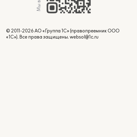
Мы в Max
© 2011-2026 АО «Группа 1С» (правопреемник ООО
«1С»). Все права защищены.
websol@1c.ru