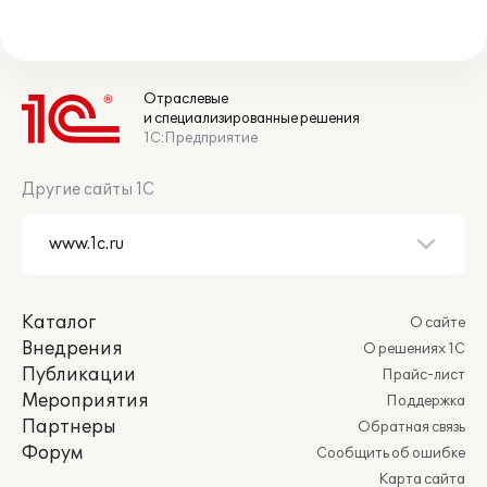
Отраслевые
и специализированные решения
1С:Предприятие
Другие сайты 1С
Каталог
О сайте
Внедрения
О решениях 1С
Публикации
Прайс-лист
Мероприятия
Поддержка
Партнеры
Обратная связь
Форум
Сообщить об ошибке
Карта сайта