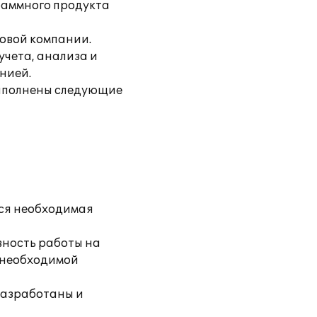
раммного продукта
говой компании.
учета, анализа и
нией.
выполнены следующие
вся необходимая
вность работы на
я необходимой
разработаны и