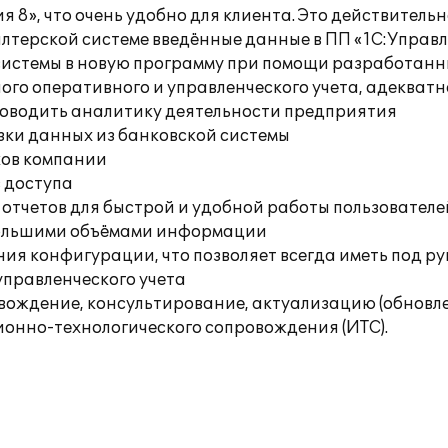
я 8», что очень удобно для клиента. Это действитель
алтерской системе введённые данные в ПП «1С:Управл
 системы в новую программу при помощи разработан
ного оперативного и управленческого учета, адеква
оводить аналитику деятельности предприятия
узки данных из банковской системы
ков компании
в доступа
 отчетов для быстрой и удобной работы пользователе
 большими объёмами информации
ия конфигурации, что позволяет всегда иметь под р
управленческого учета
ождение, консультирование, актуализацию (обновле
онно-технологического сопровождения (ИТС).