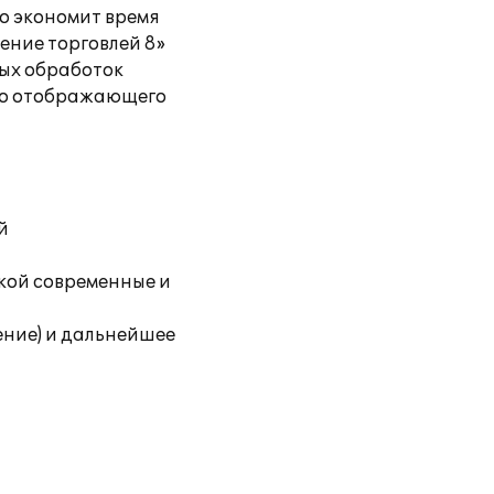
но экономит время
ение торговлей 8»
ных обработок
тно отображающего
й
укой современные и
ние) и дальнейшее