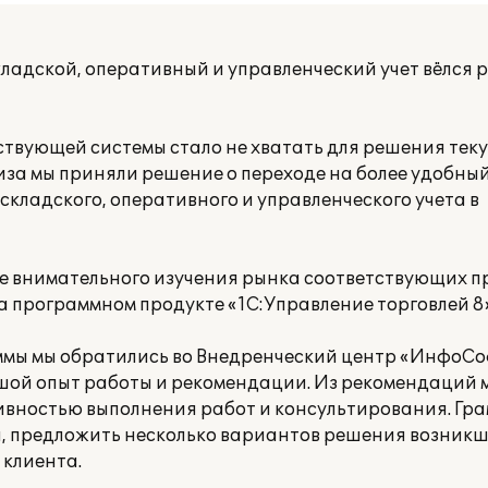
кладской, оперативный и управленческий учет вёлся 
ствующей системы стало не хватать для решения тек
иза мы приняли решение о переходе на более удобный
кладского, оперативного и управленческого учета в
ле внимательного изучения рынка соответствующих 
 программном продукте «1С:Управление торговлей 8»
ммы мы обратились во Внедренческий центр «ИнфоС
ой опыт работы и рекомендации. Из рекомендаций м
вностью выполнения работ и консультирования. Гр
й, предложить несколько вариантов решения возникш
клиента.