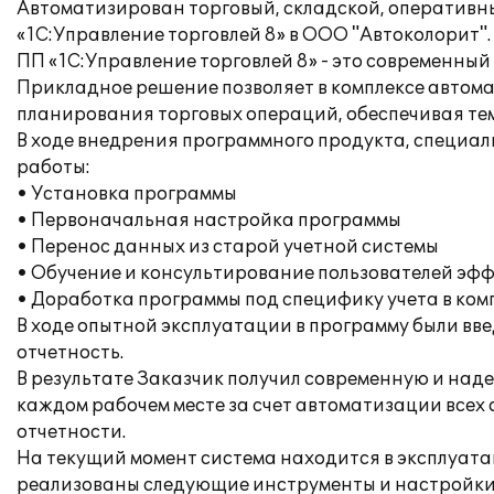
Автоматизирован торговый, складской, оперативны
«1С:Управление торговлей 8» в ООО "Автоколорит".
ПП «1С:Управление торговлей 8» - это современны
Прикладное решение позволяет в комплексе автома
планирования торговых операций, обеспечивая те
В ходе внедрения программного продукта, специа
работы:
• Установка программы
• Первоначальная настройка программы
• Перенос данных из старой учетной системы
• Обучение и консультирование пользователей эфф
• Доработка программы под специфику учета в ко
В ходе опытной эксплуатации в программу были вв
отчетность.
В результате Заказчик получил современную и над
каждом рабочем месте за счет автоматизации всех
отчетности.
На текущий момент система находится в эксплуата
реализованы следующие инструменты и настройки