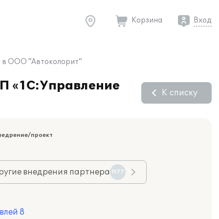
Корзина
Вход
» в ООО "Автоколорит"
ПП «1С:Управление
К списку
недрение/проект
ругие внедрения партнера
1177
влей 8