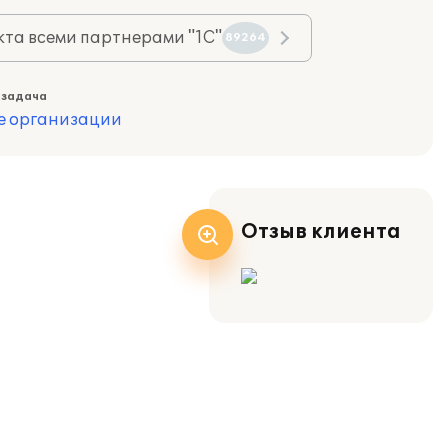
та всеми партнерами "1С"
89264
 задача
е организации
Отзыв клиента