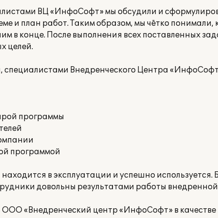
иалистами ВЦ «ИнфоСофт» мы обсудили и сформулиров
ме и план работ. Таким образом, мы чётко понимали,
чим в конце. После выполнения всех поставленных за
х целей.
а, специалистами Внедренческого Центра «ИнфоСофт
тарой программы
телей
компании
кой программой
находится в эксплуатации и успешно используется. 
трудники довольны результатами работы внедренной
 ООО «Внедренческий центр «ИнфоСофт» в качестве