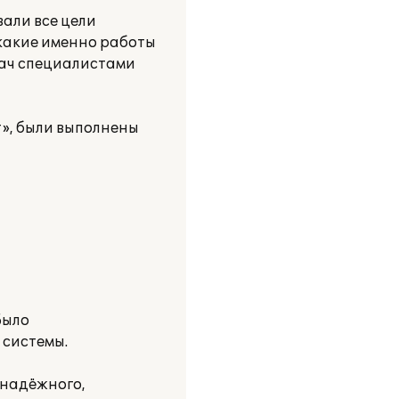
али все цели
 какие именно работы
дач специалистами
», были выполнены
Было
 системы.
 надёжного,