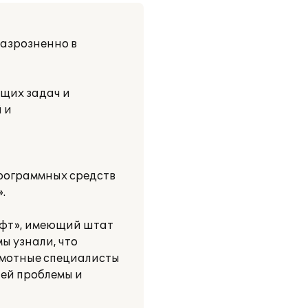
разрозненно в
ущих задач и
 и
программных средств
.
офт», имеющий штат
ы узнали, что
амотные специалисты
ей проблемы и