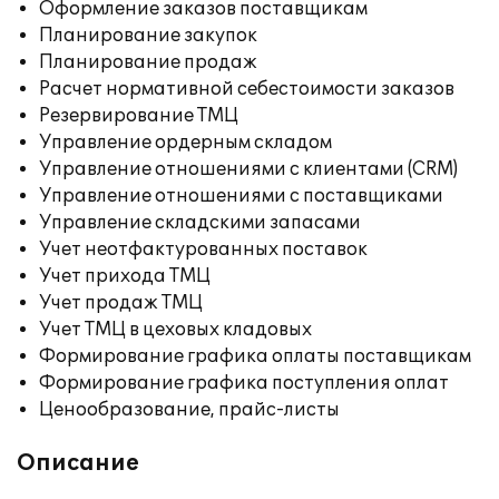
Оформление заказов поставщикам
Планирование закупок
Планирование продаж
Расчет нормативной себестоимости заказов
Резервирование ТМЦ
Управление ордерным складом
Управление отношениями с клиентами (CRM)
Управление отношениями с поставщиками
Управление складскими запасами
Учет неотфактурованных поставок
Учет прихода ТМЦ
Учет продаж ТМЦ
Учет ТМЦ в цеховых кладовых
Формирование графика оплаты поставщикам
Формирование графика поступления оплат
Ценообразование, прайс-листы
Описание