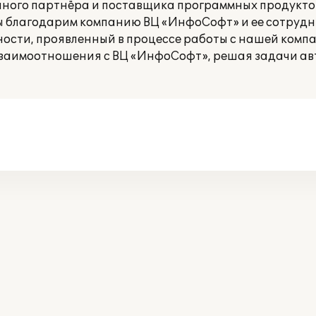
ого партнёра и поставщика программных продуктов 1
Мы благодарим компанию ВЦ «ИнфоСофт» и ее сотрудн
ости, проявленный в процессе работы с нашей комп
взаимоотношения с ВЦ «ИнфоСофт», решая задачи ав