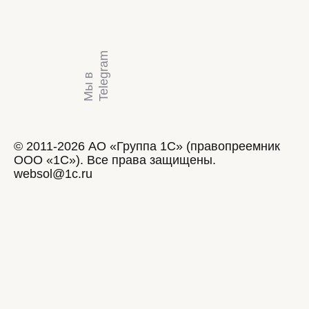
m
М
ы
в
T
e
l
e
g
r
a
© 2011-2026 АО «Группа 1С» (правопреемник
ООО «1С»). Все права защищены.
websol@1c.ru