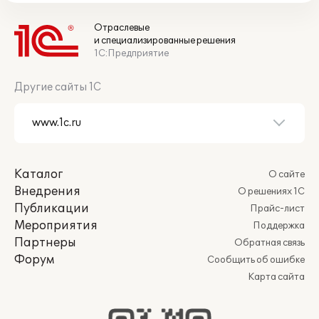
Отраслевые
и специализированные решения
1С:Предприятие
Другие сайты 1С
Каталог
О сайте
Внедрения
О решениях 1С
Публикации
Прайс-лист
Мероприятия
Поддержка
Партнеры
Обратная связь
Форум
Сообщить об ошибке
Карта сайта