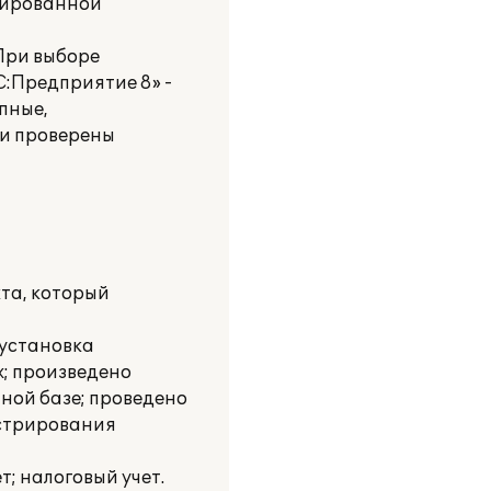
нтированной
 При выборе
:Предприятие 8» -
пные,
 и проверены
та, который
 установка
х; произведено
ной базе; проведено
истрирования
; налоговый учет.