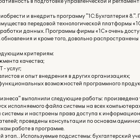
еративность в подготовке управленческой и регламе
риобрести и внедрить программу "1С:Бухгалтерия 8.".
имущества передовой технологической платформы «1С
бработки данных. Программы фирмы «1С» очень досту
обновления и кроме того, довольно распространены
ледующим критериям:
жмента качества;
 - услуг;
листов и опыт внедрения в других организациях;
 функциональных возможностей программного продук
изнеса" выполнили следующие работы: произведена
апуск исполняемого файла системы на всех компьютера
а системы и настроены права доступа к информацион
вателей; проведены консультации по основам админ
ам работе в программе.
этап. . Используемые подсистемы: бухгалтерский учет