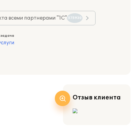
та всеми партнерами "1С"
575930
 задача
слуги
Отзыв клиента