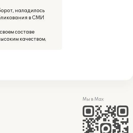
борот, наладилось
убликования в СМИ
своем составе
ысоким качеством.
Мы в Max