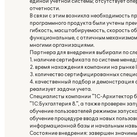
единой учетной системы; отсутствует оп
отчетности.
В связи с этим возникла необходимость п
программного продукта были учтены пре
гибкость, масштабируемость, скорость о
функциональные, с отличным механизмом 
многими организациями.
Партнера для внедрения выбирали по с
1. наличие сертификата по системе менед
2. время нахождения компании на рынке IT
3. количество сертифицированных специа
4. качественный подбор и демонстрация
реализует задачи учета.
Специалисты компании "1С-Архитектор б
"1С:Бухгалтерия 8.", а также проверен з
обучение пользователей режимам запуск
обучение процедуре ввода новых пользо
информационной базы и начальным навык
Состояние внедрения: завершен значимый 