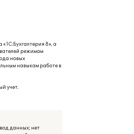
«1С:Бухгалтерия 8», а
ователей режимам
вода новых
льным навыкам работе в
й учет.
вод данных; нет