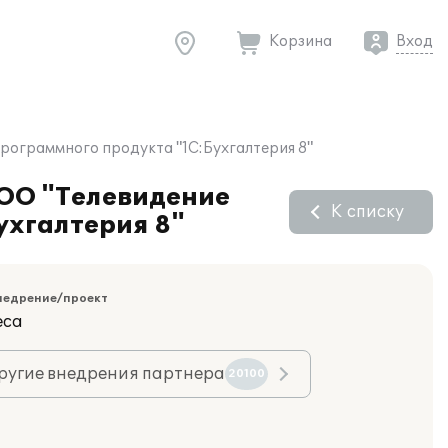
Корзина
Вход
рограммного продукта "1С:Бухгалтерия 8"
ООО "Телевидение
К списку
ухгалтерия 8"
недрение/проект
еса
ругие внедрения партнера
20100