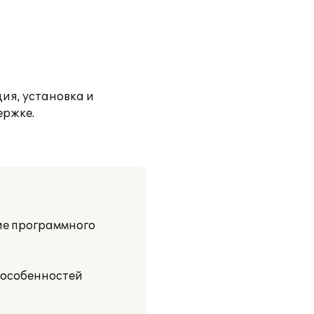
ия, установка и
ержке.
ие программного
 особенностей