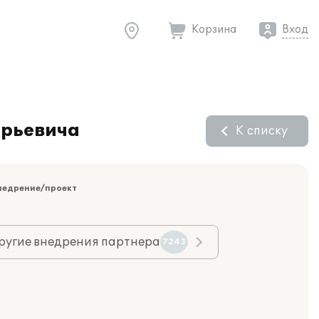
Корзина
Вход
ерьевича
К списку
недрение/проект
ругие внедрения партнера
7243