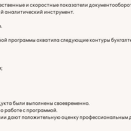
ественные и скоростные показатели документооборо
ый аналитический инструмент.
.
й программы охватила следующие контуры бухгалте
;
дукта были выполнены своевременно.
о работе с программой.
нии дают положительную оценку профессиональным 