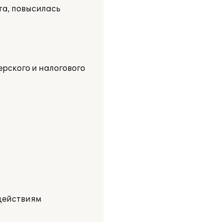
та, повысилась
рского и налогового
действиям