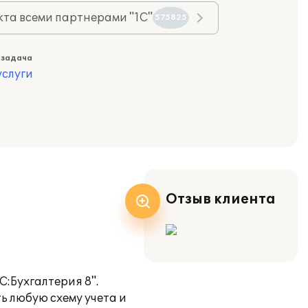
та всеми партнерами "1С"
575825
 задача
слуги
Отзыв клиента
:Бухгалтерия 8".
ь любую схему учета и