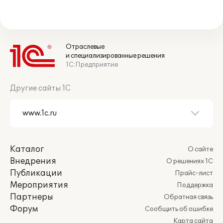
Отраслевые
и специализированные решения
1С:Предприятие
Другие сайты 1С
Каталог
О сайте
Внедрения
О решениях 1С
Публикации
Прайс-лист
Мероприятия
Поддержка
Партнеры
Обратная связь
Форум
Сообщить об ошибке
Карта сайта