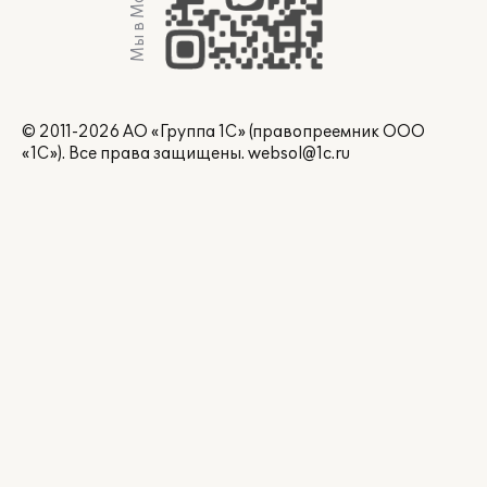
Мы в Max
© 2011-2026 АО «Группа 1С» (правопреемник ООО
«1С»). Все права защищены.
websol@1c.ru