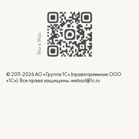
Мы в Max
© 2011-2026 АО «Группа 1С» (правопреемник ООО
«1С»). Все права защищены.
websol@1c.ru