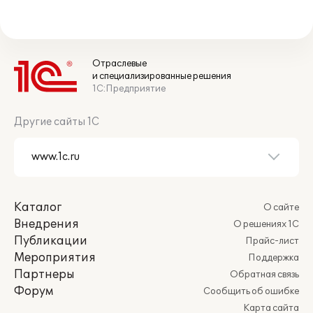
Отраслевые
и специализированные решения
1С:Предприятие
Другие сайты 1С
Каталог
О сайте
Внедрения
О решениях 1С
Публикации
Прайс-лист
Мероприятия
Поддержка
Партнеры
Обратная связь
Форум
Сообщить об ошибке
Карта сайта