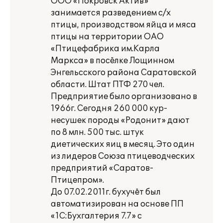
ООО «Покровск Актив»
занимается разведением с/х
птицы, производством яйца и мяса
птицы на территории ОАО
«Птицефабрика им.Карла
Маркса» в посёлке Лощинном
Энгельсского района Саратовской
области. Штат ПТФ 270 чел.
Предприятие было организовано в
1966г. Сегодня 260 000 кур-
несушек породы «Родонит» дают
по 8 млн. 500 тыс. штук
диетических яиц в месяц. Это один
из лидеров Союза птицеводческих
предприятий «Саратов-
Птицепром».
До 07.02.2011г. бухучёт был
автоматизирован на основе ПП
«1С:Бухгалтерия 7.7» с