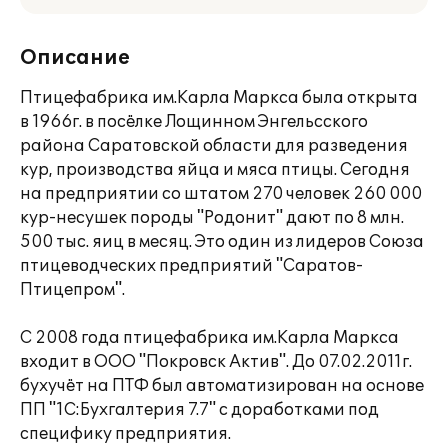
Описание
Птицефабрика им.Карла Маркса была открыта
в 1966г. в посёлке Лощинном Энгельсского
района Саратовской области для разведения
кур, производства яйца и мяса птицы. Сегодня
на предприятии со штатом 270 человек 260 000
кур-несушек породы "Родонит" дают по 8 млн.
500 тыс. яиц в месяц. Это один из лидеров Союза
птицеводческих предприятий "Саратов-
Птицепром".
С 2008 года птицефабрика им.Карла Маркса
входит в ООО "Покровск Актив". До 07.02.2011г.
бухучёт на ПТФ был автоматизирован на основе
ПП "1С:Бухгалтерия 7.7" с доработками под
специфику предприятия.