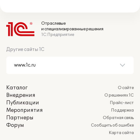
Отраслевые
и специализированные решения
1С:Предприятие
Другие сайты 1С
Каталог
О сайте
Внедрения
О решениях 1С
Публикации
Прайс-лист
Мероприятия
Поддержка
Партнеры
Обратная связь
Форум
Сообщить об ошибке
Карта сайта