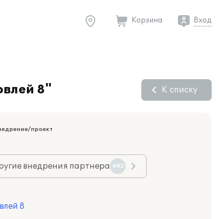
Корзина
Вход
овлей 8"
К списку
недрение/проект
ругие внедрения партнера
482
влей 8