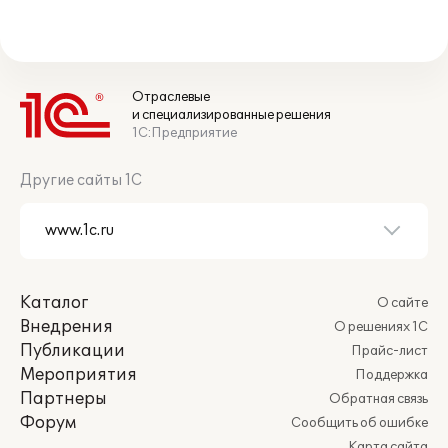
Отраслевые
и специализированные решения
1С:Предприятие
Другие сайты 1С
Каталог
О сайте
Внедрения
О решениях 1С
Публикации
Прайс-лист
Мероприятия
Поддержка
Партнеры
Обратная связь
Форум
Сообщить об ошибке
Карта сайта