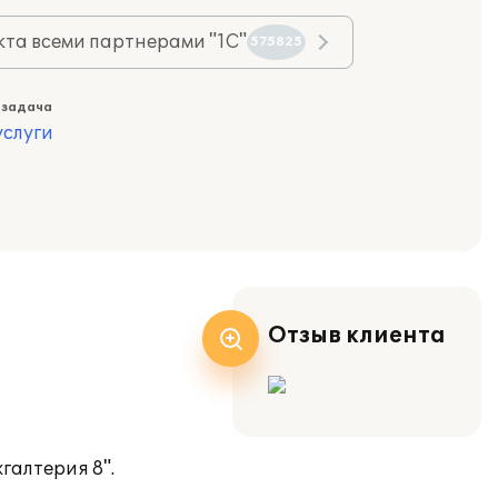
та всеми партнерами "1С"
575825
 задача
слуги
Отзыв клиента
галтерия 8".