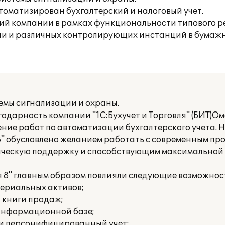
томатизирован бухгалтерский и налоговый учет.
ий компании в рамках функциональности типового р
ии и различных контролирующих инстанций в бумажн
темы сигнализации и охраны.
дарность компании "1С:Бухучет и Торговля" (БИТ)Омс
ние работ по автоматизации бухгалтерского учета.
8" обусловлено желанием работать с современным п
ическую поддержку и способствующим максимальной
 8" главным образом повлияли следующие возможнос
териальных активов;
и книги продаж;
 информационной базе;
 и персонифицированный учет;