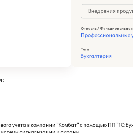
Внедрения продук
Отрасль / Функциональная
Профессиональные у
Теги
бухгалтерия
и:
ого учета в компании "Комбат" с помощью ПП "1С:Бух
системы сигнализации и охраны.