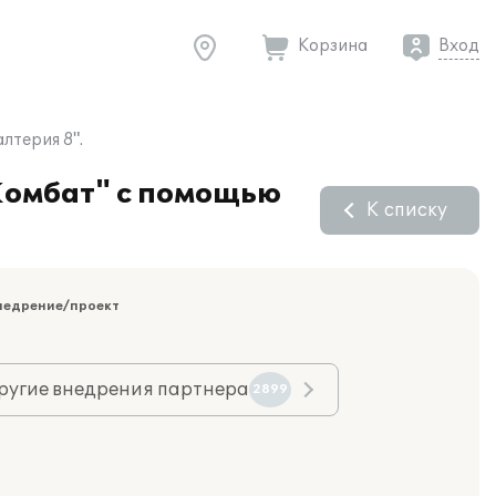
Корзина
Вход
лтерия 8".
"Комбат" с помощью
К списку
недрение/проект
ругие внедрения партнера
2899