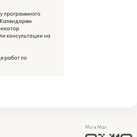
ку программного
 "Календарем
фикатор
али консультации на
де работ по
Мы в Max