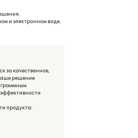
ешения.
ом и электронном виде.
к за качественное,
 Наше решение
рограммным
 эффективности
ти продукта: