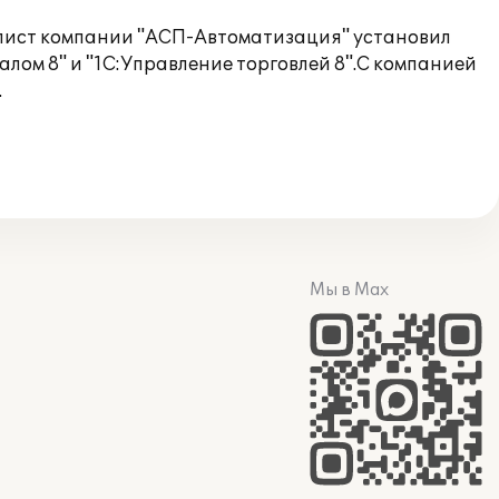
иалист компании "АСП-Автоматизация" установил
ом 8" и "1С:Управление торговлей 8".С компанией
.
Мы в Max