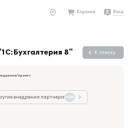
Корзина
Вход
"1С:Бухгалтерия 8"
К списку
недрение/проект
ругие внедрения партнера
3586