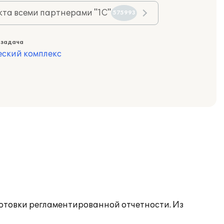
та всеми партнерами "1С"
575993
 задача
еский комплекс
отовки регламентированной отчетности. Из