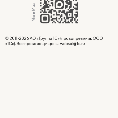
Мы в Max
© 2011-2026 АО «Группа 1С» (правопреемник ООО
«1С»). Все права защищены.
websol@1c.ru