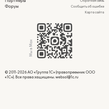
Партнеры
Обратная связь
Форум
Сообщить об ошибке
Карта сайта
Мы в Max
© 2011-2026 АО «Группа 1С» (правопреемник ООО
«1С»). Все права защищены.
websol@1c.ru