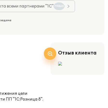
та всеми партнерами "1С"
79860
 задача
Отзыв клиента
стижения цели
и ПП "1С:Розница 8".