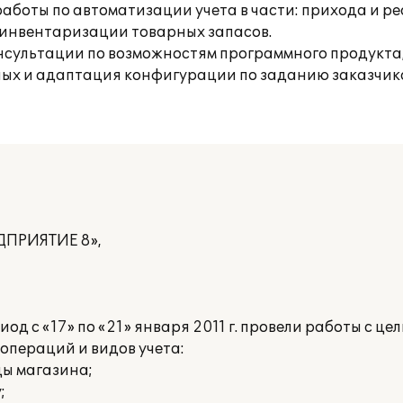
боты по автоматизации учета в части: прихода и ре
 инвентаризации товарных запасов.
нсультации по возможностям программного продукта,
ных и адаптация конфигурации по заданию заказчик
ЕДПРИЯТИЕ 8»,
д с «17» по «21» января 2011 г. провели работы с ц
операций и видов учета:
ды магазина;
;