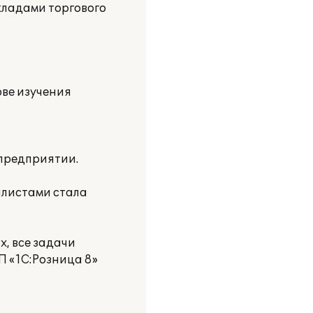
кладами торгового
ове изучения
 предприятии.
алистами стала
, все задачи
П «1С:Розница 8»