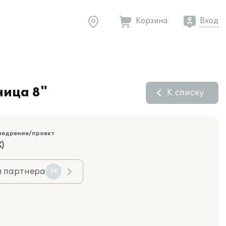
Корзина
Вход
ница 8"
К списку
недрение/проект
)
я партнера
19