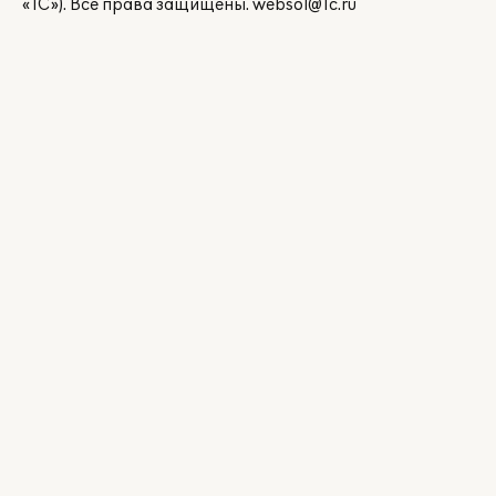
«1С»). Все права защищены.
websol@1c.ru