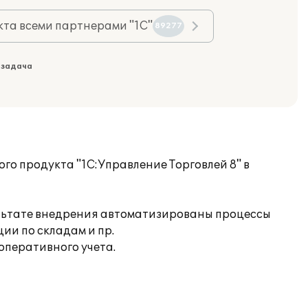
та всеми партнерами "1С"
89277
 задача
го продукта "1С:Управление Торговлей 8" в
ультате внедрения автоматизированы процессы
ии по складам и пр.
оперативного учета.