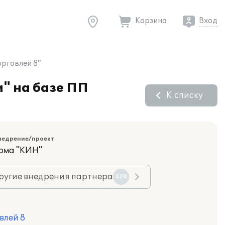
Корзина
Вход
орговлей 8"
" на базе ПП
К списку
недрение/проект
рма "КИН"
ругие внедрения партнера
320
влей 8