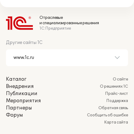
Отраслевые
и специализированные решения
1С:Предприятие
Другие сайты 1С
Каталог
О сайте
Внедрения
О решениях 1С
Публикации
Прайс-лист
Мероприятия
Поддержка
Партнеры
Обратная связь
Форум
Сообщить об ошибке
Карта сайта