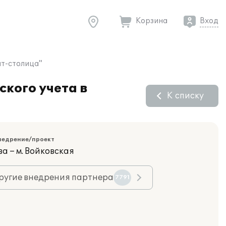
Корзина
Вход
ит-столица"
кого учета в
К списку
недрение/проект
а – м. Войковская
ругие внедрения партнера
7791