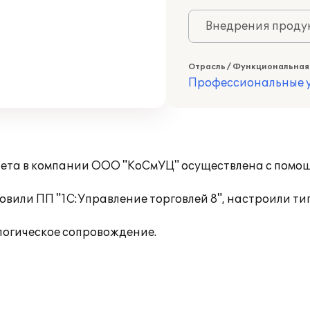
Внедрения продук
Отрасль / Функциональная
Профессиональные у
чета в компании ООО "КоСмУЦ" осуществлена с помо
вили ПП "1С:Управление торговлей 8", настроили т
логическое сопровождение.