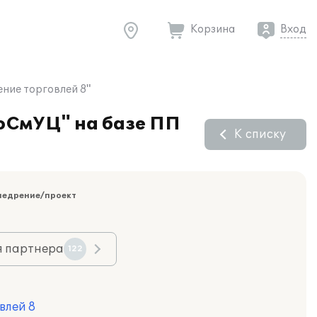
Корзина
Вход
ние торговлей 8"
КоСмУЦ" на базе ПП
К списку
недрение/проект
я партнера
122
влей 8