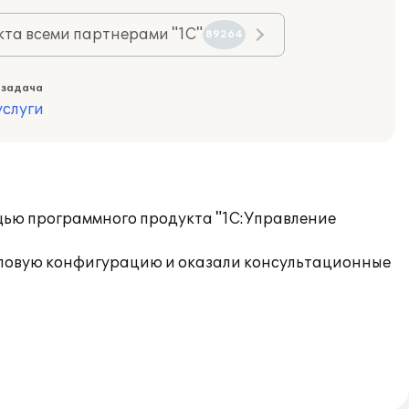
та всеми партнерами "1С"
89264
 задача
слуги
щью программного продукта "1С:Управление
иповую конфигурацию и оказали консультационные