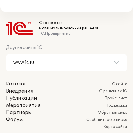
Отраслевые
и специализированные решения
1С:Предприятие
Другие сайты 1С
Каталог
О сайте
Внедрения
О решениях 1С
Публикации
Прайс-лист
Мероприятия
Поддержка
Партнеры
Обратная связь
Форум
Сообщить об ошибке
Карта сайта