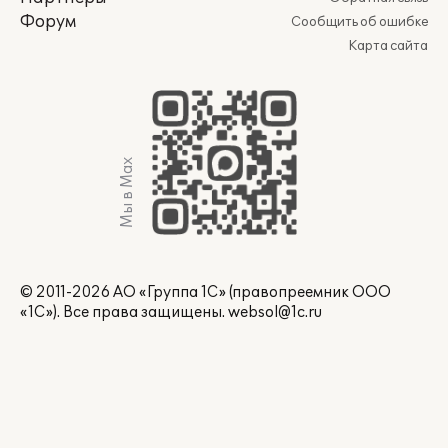
Форум
Сообщить об ошибке
Карта сайта
Мы в Max
© 2011-2026 АО «Группа 1С» (правопреемник ООО
«1С»). Все права защищены.
websol@1c.ru