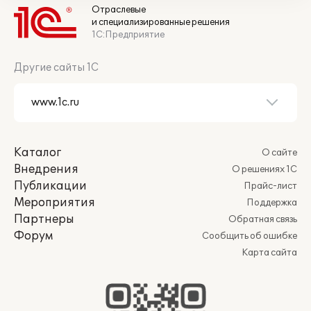
Отраслевые
и специализированные решения
1С:Предприятие
Другие сайты 1С
Каталог
О сайте
Внедрения
О решениях 1С
Публикации
Прайс-лист
Мероприятия
Поддержка
Партнеры
Обратная связь
Форум
Сообщить об ошибке
Карта сайта