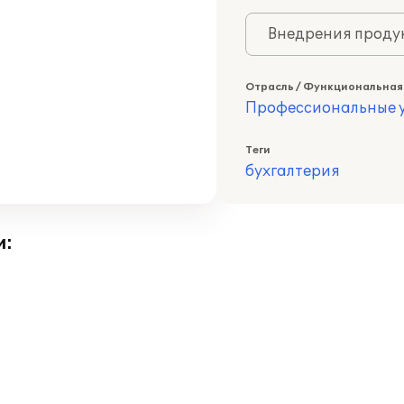
Внедрения продук
Отрасль / Функциональная
Профессиональные у
Теги
бухгалтерия
и: