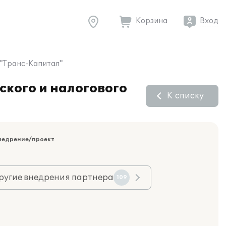
Корзина
Вход
О"Транс-Капитал"
ского и налогового
К списку
недрение/проект
ругие внедрения партнера
109