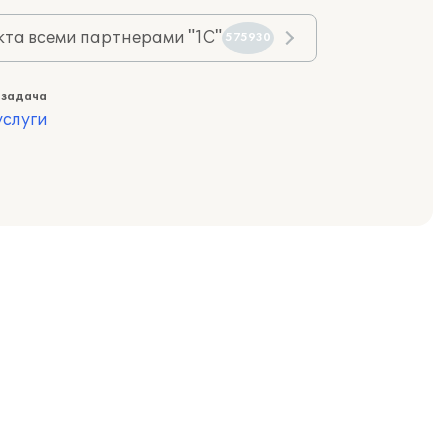
та всеми партнерами "1С"
575930
 задача
слуги