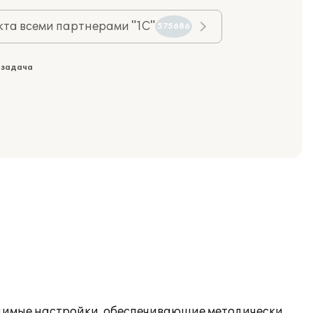
та всеми партнерами "1С"
575686
 задача
ходимые настройки, обеспечивающие методически