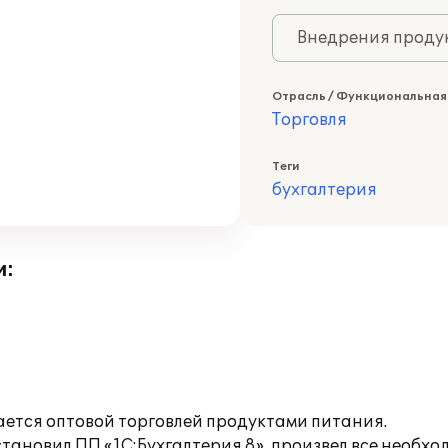
Внедрения продук
Отрасль / Функциональная
Торговля
Теги
бухгалтерия
и:
ется оптовой торговлей продуктами питания.
становил ПП «1С:Бухгалтерия 8», произвел все необ