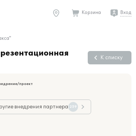
Корзина
Вход
акса"
Презентационная
К списку
недрение/проект
ругие внедрения партнера
259