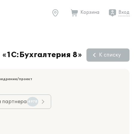
Корзина
Вход
 «1С:Бухгалтерия 8»
К списку
недрение/проект
я партнера
4978