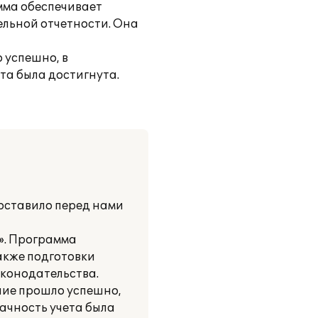
мма обеспечивает
ельной отчетности. Она
 успешно, в
та была достигнута.
поставило перед нами
». Программа
акже подготовки
аконодательства.
ние прошло успешно,
рачность учета была