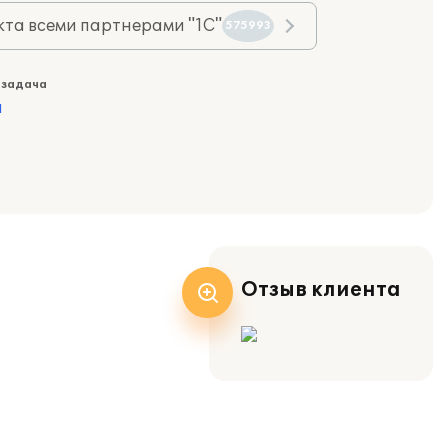
та всеми партнерами "1С"
575993
 задача
а
Отзыв клиента