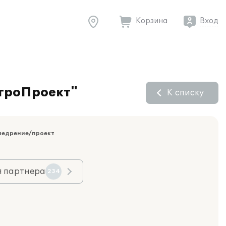
Корзина
Вход
АгроПроект"
К списку
недрение/проект
я партнера
234