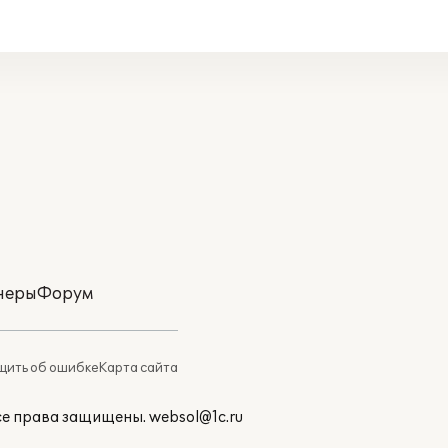
неры
Форум
ить об ошибке
Карта сайта
Все права защищены.
websol@1c.ru