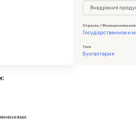
Внедрения продук
Отрасль / Функциональная
Государственное и 
Теги
бухгалтерия
и:
менениями.