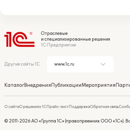
Отраслевые
и специализированные решения
1С:Предприятие
Другие сайты 1С
Каталог
Внедрения
Публикации
Мероприятия
Парт
О сайте
О решениях 1С
Прайс-лист
Поддержка
Обратная связь
Сообщ
© 2011-2026 АО «Группа 1С» (правопреемник ООО «1С»). 