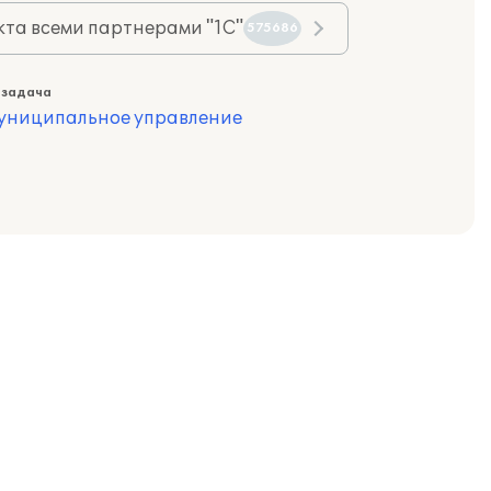
та всеми партнерами "1С"
575686
 задача
муниципальное управление