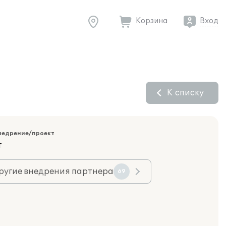
Корзина
Вход
К списку
недрение/проект
т
ругие внедрения партнера
69