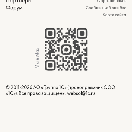
Партнеры
Обратная связь
Форум
Сообщить об ошибке
Карта сайта
Мы в Max
© 2011-2026 АО «Группа 1С» (правопреемник ООО
«1С»). Все права защищены.
websol@1c.ru