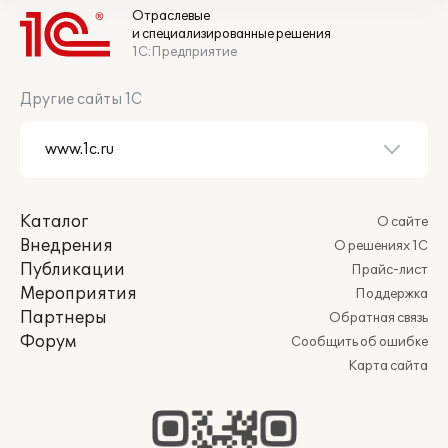
Отраслевые
и специализированные решения
1С:Предприятие
Другие сайты 1С
Каталог
О сайте
Внедрения
О решениях 1С
Публикации
Прайс-лист
Мероприятия
Поддержка
Партнеры
Обратная связь
Форум
Сообщить об ошибке
Карта сайта