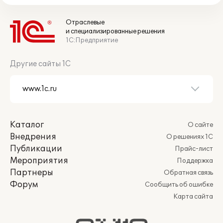
Отраслевые
и специализированные решения
1С:Предприятие
Другие сайты 1С
Каталог
О сайте
Внедрения
О решениях 1С
Публикации
Прайс-лист
Мероприятия
Поддержка
Партнеры
Обратная связь
Форум
Сообщить об ошибке
Карта сайта