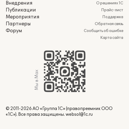
Внедрения
О решениях 1С
Публикации
Прайс-лист
Мероприятия
Поддержка
Партнеры
Обратная связь
Форум
Сообщить об ошибке
Карта сайта
Мы в Max
© 2011-2026 АО «Группа 1С» (правопреемник ООО
«1С»). Все права защищены.
websol@1c.ru