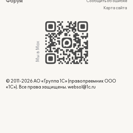
Форум
Сообщить об ошибке
Карта сайта
Мы в Max
© 2011-2026 АО «Группа 1С» (правопреемник ООО
«1С»). Все права защищены.
websol@1c.ru